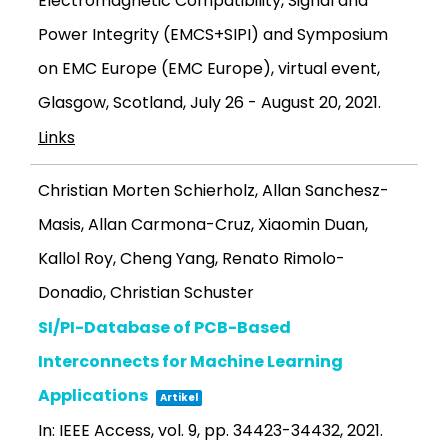
Electromagnetic Compatibility, Signal and
Power Integrity (EMCS+SIPI) and Symposium
on EMC Europe (EMC Europe), virtual event,
Glasgow, Scotland, July 26 - August 20,
2021
.
Links
Christian Morten Schierholz, Allan Sanchesz-
Masis, Allan Carmona-Cruz, Xiaomin Duan,
Kallol Roy, Cheng Yang, Renato Rimolo-
Donadio, Christian Schuster
SI/PI-Database of PCB-Based
Interconnects for Machine Learning
Applications
Artikel
In:
IEEE Access, vol. 9, pp. 34423-34432,
2021
.