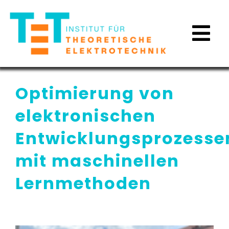
Zum
Inhalt
Tog
springen
Nav
Optimierung von
elektronischen
Entwicklungsprozesse
Ansatz
mit maschinellen
Aktivitäten
Lernmethoden
News