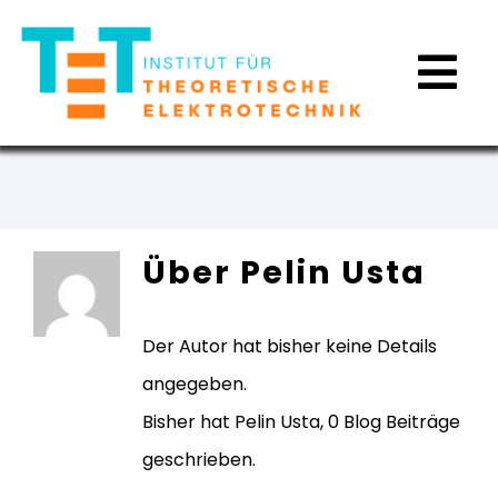
Zum
Inhalt
Tog
springen
Nav
Über
Pelin Usta
Ansatz
Der Autor hat bisher keine Details
Aktivitäten
angegeben.
Bisher hat Pelin Usta, 0 Blog Beiträge
News
geschrieben.